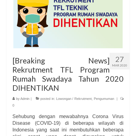
Informasi
Download
Dokumentasi
Hubungi Kami
27
[Breaking News]
MAR 2020
Rekrutment TFL Program
Rumah Swadaya Tahun 2020
DIHENTIKAN
by
Admin
|
posted in:
Lowongan / Rekrutment
,
Pengumuman
|
0
Sehubung dengan mewabahnya Corona Virus
Disease (COVID-19) di beberapa wilayah di
Indonesia yang saat ini membutuhkan beberapa