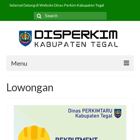
Selamat Datang di Website Dinas Perkim Kabupaten Tegal
Search
for:
Menu
Beranda
Lowongan
Profil
PPID
Program
Layanan