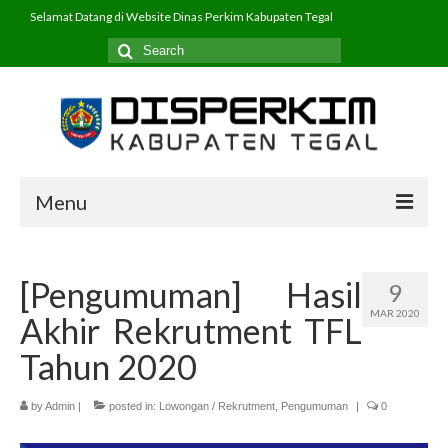
Selamat Datang di Website Dinas Perkim Kabupaten Tegal
Search
for:
Menu
Beranda
[Pengumuman] Hasil
9
Profil
MAR 2020
Akhir Rekrutment TFL
PPID
Tahun 2020
Program
by
Admin
|
posted in:
Lowongan / Rekrutment
,
Pengumuman
|
0
Layanan