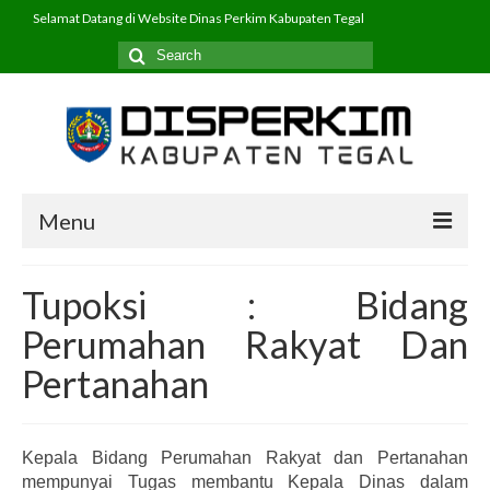
Selamat Datang di Website Dinas Perkim Kabupaten Tegal
Search
for:
Menu
Beranda
Tupoksi : Bidang
Profil
Perumahan Rakyat Dan
PPID
Pertanahan
Program
Kepala Bidang Perumahan Rakyat dan Pertanahan
Layanan
mempunyai Tugas membantu Kepala Dinas dalam