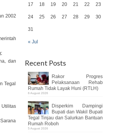
17
18
19
20
21
22
23
un 2002
24
25
26
27
28
29
30
31
erintah
« Jul
;
na, dan
Recent Posts
Rakor Progres
Pelaksanaan Rehab
n Tegal
Rumah Tidak Layak Huni (RTLH)
6 August 2026
Disperkim Dampingi
tilitas
Bupati dan Wakil Bupati
Tegal Tinjau dan Salurkan Bantuan
 Sarana
Rumah Roboh
5 August 2026