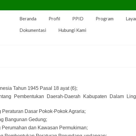
Beranda
Profil
PPID
Program
Laya
Dokumentasi
Hubungi Kami
sia Tahun 1945 Pasal 18 ayat (6);
tang Pembentukan Daerah-Daerah Kabupaten Dalam Lin
Peraturan Dasar Pokok-Pokok Agraria;
ng Bangunan Gedung;
g Perumahan dan Kawasan Permukiman;
ng Pembentukan Peraturan Perundang-undangan;