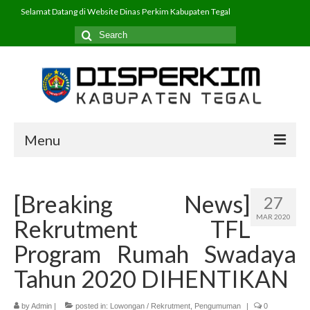
Selamat Datang di Website Dinas Perkim Kabupaten Tegal
Search
for:
Menu
Beranda
[Breaking News]
27
Profil
MAR 2020
Rekrutment TFL
PPID
Program Rumah Swadaya
Program
Tahun 2020 DIHENTIKAN
Layanan
by
Admin
|
posted in:
Lowongan / Rekrutment
,
Pengumuman
|
0