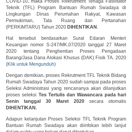
COVID-10, maka Proses Rekrutment Tenaga Fasilitator
Teknik (TFL) Program Bantuan Rumah Swadaya di
Lingkungan Dinas Perumahan Rakyat, Kawasan
Permukiman, Tata Ruang dan Pertanahan
(PERKIMTARU) Tahun 2020
DIHENTIKAN
.
Hal tersebut berdasarkan Surat Edaran Menteri
Keuangan nomor S-247/MK.07/2020 tanggal 27 Maret
2020 tentang Penghentian Proses Pengadaan
Barang/Jasa Dana Alokasi Khusus (DAK) Fisik TA. 2020
(Klik untuk Mengunduh)
Dengan demikian, proses Rekrutment TFL Teknik Bidang
Rumah Swadaya Tahun 2020 sudah sampai pada proses
Seleksi Administrasi yang rencananya akan dilanjutkan
proses seleksi
Tes Tertulis dan Wawancara pada hari
Senin tanggal 30 Maret 2020
secara otomatis
DIHENTIKAN.
Adapun kelanjutan Proses Seleksi TFL Teknik Program
Bantuan Rumah Swadaya akan diinfokan lebih lanjut
dalam waktu yang belum dapat ditentukan.