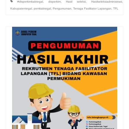
#disperkimkabtegal
,
disperkim
,
Hasil seleksi
,
Hasilseleksiadministrasi
,
Kabupatentegal
,
pemkabtegal
,
Pengumuman
,
Tenaga Fasilitator Lapangan
,
TFL