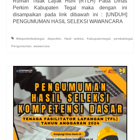
Rumah Tidak Layak Huni (RTLH) Pada Dinas
Perkim Kabupaten Tegal maka dengan ini
disampaikan pada link dibawah ini : [UNDUH]
PENGUMUMAN HASIL SELEKSI WAWANCARA
#disperkimkabtegal
,
disperkim
,
Hasil seleksi
,
Kabupatentegal
,
pemkabtegal
,
Pengumuman
,
wawancara