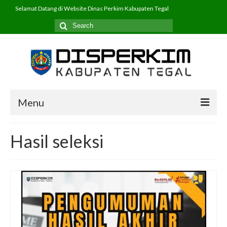
Selamat Datang di Website Dinas Perkim Kabupaten Tegal
Search
for:
Menu
Beranda
Hasil seleksi
Profil
PPID
Program
Layanan