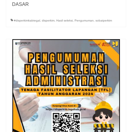
DASAR
#disperkimkabtegal
,
disperkim
,
Hasil seleksi
,
Pengumuman
,
sobatperkim