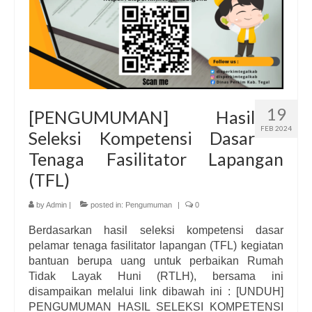
19
[PENGUMUMAN] Hasil
FEB 2024
Seleksi Kompetensi Dasar
Tenaga Fasilitator Lapangan
(TFL)
by
Admin
|
posted in:
Pengumuman
|
0
Berdasarkan hasil seleksi kompetensi dasar
pelamar tenaga fasilitator lapangan (TFL) kegiatan
bantuan berupa uang untuk perbaikan Rumah
Tidak Layak Huni (RTLH), bersama ini
disampaikan melalui link dibawah ini : [UNDUH]
PENGUMUMAN HASIL SELEKSI KOMPETENSI