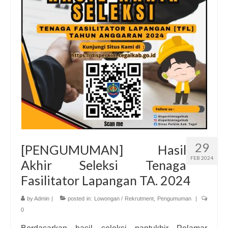
Informasi
Download
Dokumentasi
Hubungi Kami
29
[PENGUMUMAN] Hasil
FEB 2024
Akhir Seleksi Tenaga
Fasilitator Lapangan TA. 2024
by
Admin
|
posted in:
Lowongan / Rekrutment
,
Pengumuman
|
0