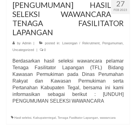
27
[PENGUMUMAN] HASIL
FEB 2023
SELEKSI WAWANCARA
TENAGA FASILITATOR
LAPANGAN
by
Admin
|
posted in:
Lowongan / Rekrutment
,
Pengumuman
,
Uncategorized
|
0
Berdasarkan hasil seleksi wawancara pelamar
Tenaga Fasilitator Lapangan (TFL) Bidang
Kawasan Permukiman pada Dinas Perumahan
Rakyat dan Kawasan Permukiman serta
Pertanahan Kabupaten Tegal, bersama ini kami
informasikan sebagai berikut : [UNDUH]
PENGUMUMAN SELEKSI WAWANCARA
Hasil seleksi
,
Kabupatentegal
,
Tenaga Fasilitator Lapangan
,
wawancara