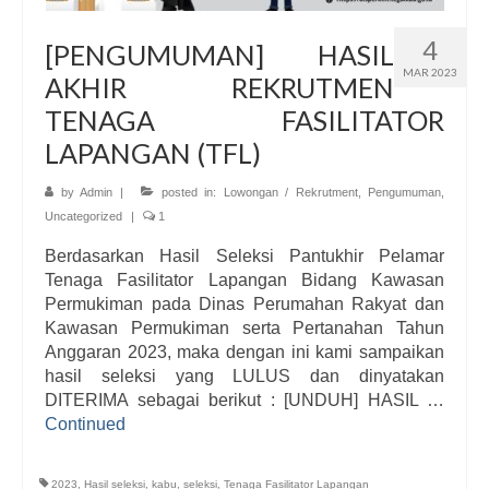
4
[PENGUMUMAN] HASIL
MAR 2023
AKHIR REKRUTMEN
TENAGA FASILITATOR
LAPANGAN (TFL)
by
Admin
|
posted in:
Lowongan / Rekrutment
,
Pengumuman
,
Uncategorized
|
1
Berdasarkan Hasil Seleksi Pantukhir Pelamar
Tenaga Fasilitator Lapangan Bidang Kawasan
Permukiman pada Dinas Perumahan Rakyat dan
Kawasan Permukiman serta Pertanahan Tahun
Anggaran 2023, maka dengan ini kami sampaikan
hasil seleksi yang LULUS dan dinyatakan
DITERIMA sebagai berikut : [UNDUH] HASIL …
Continued
2023
,
Hasil seleksi
,
kabu
,
seleksi
,
Tenaga Fasilitator Lapangan