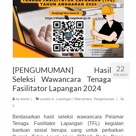
22
[PENGUMUMAN] Hasil
FEB 2024
Seleksi Wawancara Tenaga
Fasilitator Lapangan 2024
by
Admin
|
posted in:
Lowongan / Rekrutment
,
Pengumuman
|
0
Berdasarkan hasil seleksi wawancara Pelamar
Tenaga Fasilitator Lapangan (TFL) kegiatan
bantuan sosial berupa uang untuk perbaikan