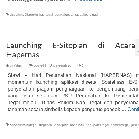
disperkim
,
Disperkim kab tegal
,
pemkabtegal
,
rapat koordinasi
Launching E-Siteplan di Acara
Hapernas
by
Admin
|
posted in:
Uncategorized
|
0
Slawi – Hari Perumahan Nasional (HAPERNAS) m
momentum launching aplikasi disertai Sosialisasi E-Si
penyerahan piagam penghargaan ke pengembang per
yang telah serahkan PSU Perumahan ke Pemerinta
Tegal melalui Dinas Perkim Kab. Tegal dan penyerahan
tanaman secara simbolis kepada pengurus pondok …
Cont
#disperkimkabtegal
,
disperkim
,
e-siteplan
,
hapernas
,
Kabupatentegal
,
pemkabtegal
,
peru