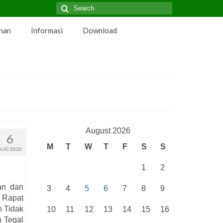
Search
for:
nan
Informasi
Download
August 2026
6
M
T
W
T
F
S
S
AUG 2026
1
2
an dan
3
4
5
6
7
8
9
 Rapat
h Tidak
10
11
12
13
14
15
16
 Tegal