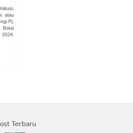
skusi,
a atau
ngi Pj.
 Balai
 2024.
ost Terbaru