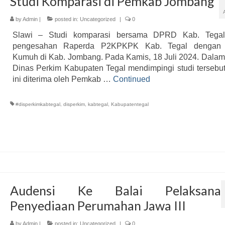
Studi Komparasi di Pemkab Jombang
by
Admin
|
posted in:
Uncategorized
|
0
Slawi – Studi komparasi bersama DPRD Kab. Tega
pengesahan Raperda P2KPKPK Kab. Tegal dengan
Kumuh di Kab. Jombang. Pada Kamis, 18 Juli 2024. Dalam 
Dinas Perkim Kabupaten Tegal mendimpingi studi tersebut
ini diterima oleh Pemkab …
Continued
#disperkimkabtegal
,
disperkim
,
kabtegal
,
Kabupatentegal
Audensi Ke Balai Pelaksana
Penyediaan Perumahan Jawa III
by
Admin
|
posted in:
Uncategorized
|
0