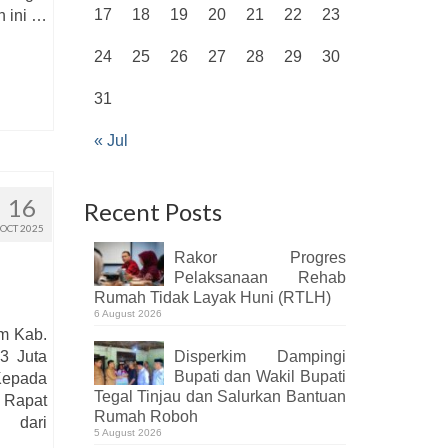
17
18
19
20
21
22
23
n ini …
24
25
26
27
28
29
30
31
« Jul
16
Recent Posts
OCT 2025
Rakor Progres
Pelaksanaan Rehab
Rumah Tidak Layak Huni (RTLH)
6 August 2026
im Kab.
3 Juta
Disperkim Dampingi
Bupati dan Wakil Bupati
epada
Tegal Tinjau dan Salurkan Bantuan
 Rapat
Rumah Roboh
 dari
5 August 2026