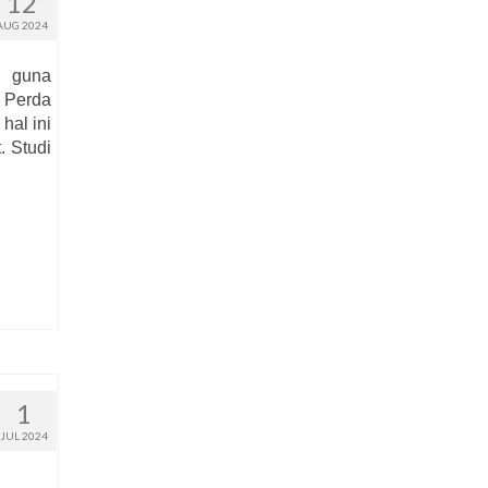
12
AUG 2024
l guna
 Perda
hal ini
. Studi
1
JUL 2024