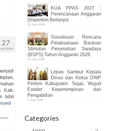
KUA PPAS 2027 :
Perencanaan Anggaran
Disperkim Berlanjut
15 July 2026
Sosialisasi Rencana
27
Pelaksanaan Bantuan
Stimulan Perumahan Swadaya
AUG 2024
(BSPS) Tahun Anggaran 2026
14 July 2026
enjadi
Lepas Sambut Kepala
teplan,
Dinas dan Ketua DWP
Perkim Kabupaten Tegal, Wujud
umahan
Estafet Kepemimpinan dan
h Kab.
Pengabdian
 bibit
7 July 2026
inued
Categories
mahan