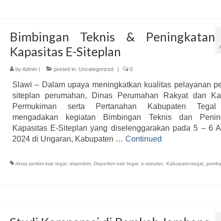
Bimbingan Teknis & Peningkatan
Kapasitas E-Siteplan
by
Admin
|
posted in:
Uncategorized
|
0
Slawi – Dalam upaya meningkatkan kualitas pelayanan pe
siteplan perumahan, Dinas Perumahan Rakyat dan K
Permukiman serta Pertanahan Kabupaten Tegal 
mengadakan kegiatan Bimbingan Teknis dan Penin
Kapasitas E-Siteplan yang diselenggarakan pada 5 – 6 
2024 di Ungaran, Kabupaten …
Continued
dinas perkim kab tegal
,
disperkim
,
Disperkim kab tegal
,
e-siteplan
,
Kabupatentegal
,
pemka