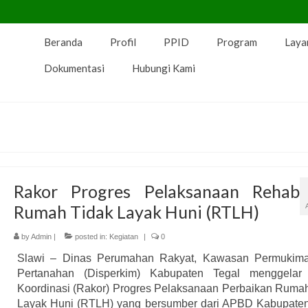
Beranda
Profil
PPID
Program
Laya
Dokumentasi
Hubungi Kami
Rakor Progres Pelaksanaan Rehab
Rumah Tidak Layak Huni (RTLH)
by
Admin
|
posted in:
Kegiatan
|
0
Slawi – Dinas Perumahan Rakyat, Kawasan Permukim
Pertanahan (Disperkim) Kabupaten Tegal menggelar
Koordinasi (Rakor) Progres Pelaksanaan Perbaikan Ruma
Layak Huni (RTLH) yang bersumber dari APBD Kabupaten