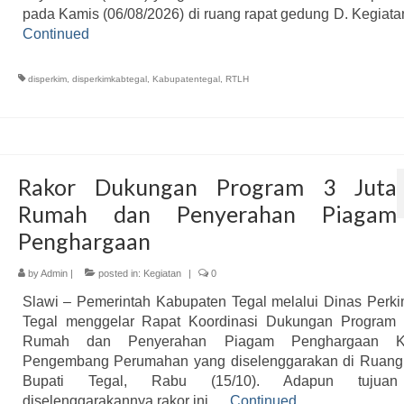
pada Kamis (06/08/2026) di ruang rapat gedung D. Kegiata
Continued
disperkim
,
disperkimkabtegal
,
Kabupatentegal
,
RTLH
Rakor Dukungan Program 3 Juta
Rumah dan Penyerahan Piagam
Penghargaan
by
Admin
|
posted in:
Kegiatan
|
0
Slawi – Pemerintah Kabupaten Tegal melalui Dinas Perk
Tegal menggelar Rapat Koordinasi Dukungan Program 
Rumah dan Penyerahan Piagam Penghargaan K
Pengembang Perumahan yang diselenggarakan di Ruang
Bupati Tegal, Rabu (15/10). Adapun tujuan
diselenggarakannya rakor ini …
Continued