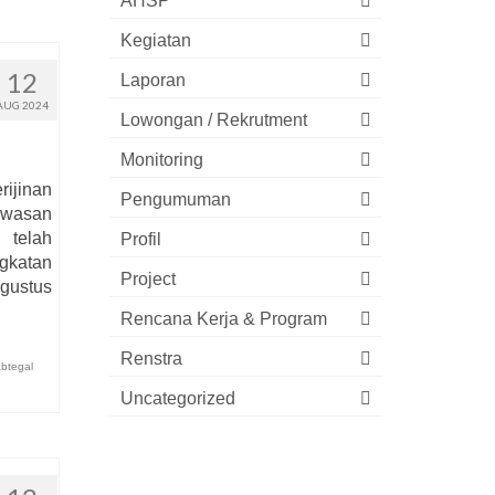
AHSP
Kegiatan
12
Laporan
AUG 2024
Lowongan / Rekrutment
Monitoring
rijinan
Pengumuman
awasan
telah
Profil
gkatan
Project
Agustus
Rencana Kerja & Program
Renstra
btegal
Uncategorized