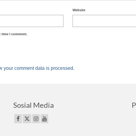
Website
t time I comment.
w your comment data is processed
.
Sosial Media
P