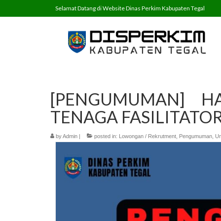
Selamat Datang di Website Dinas Perkim Kabupaten Tegal
[PENGUMUMAN] HA
TENAGA FASILITATOR
by
Admin
|
posted in:
Lowongan / Rekrutment
,
Pengumuman
,
Un