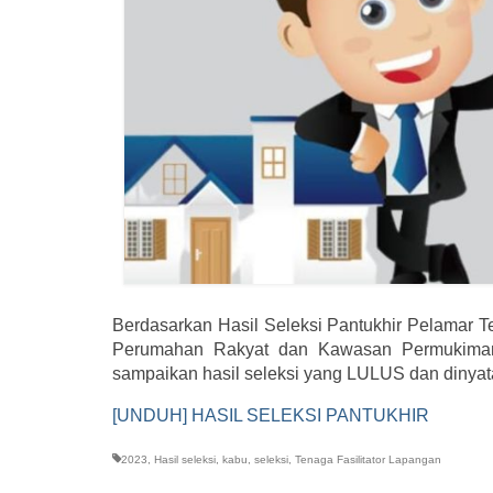
Berdasarkan Hasil Seleksi Pantukhir Pelamar 
Perumahan Rakyat dan Kawasan Permukiman 
sampaikan hasil seleksi yang LULUS dan dinyat
[UNDUH] HASIL SELEKSI PANTUKHIR
2023
,
Hasil seleksi
,
kabu
,
seleksi
,
Tenaga Fasilitator Lapangan