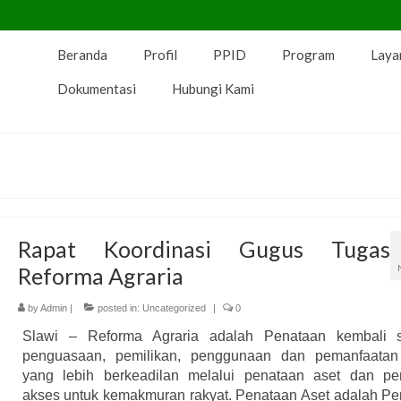
Beranda
Profil
PPID
Program
Laya
Dokumentasi
Hubungi Kami
Rapat Koordinasi Gugus Tugas
Reforma Agraria
by
Admin
|
posted in:
Uncategorized
|
0
Slawi – Reforma Agraria adalah Penataan kembali st
penguasaan, pemilikan, penggunaan dan pemanfaatan
yang lebih berkeadilan melalui penataan aset dan pe
akses untuk kemakmuran rakyat. Penataan Aset adalah P