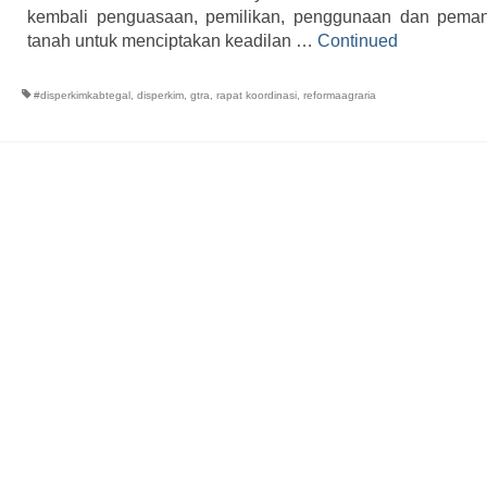
kembali penguasaan, pemilikan, penggunaan dan peman
tanah untuk menciptakan keadilan …
Continued
#disperkimkabtegal
,
disperkim
,
gtra
,
rapat koordinasi
,
reformaagraria