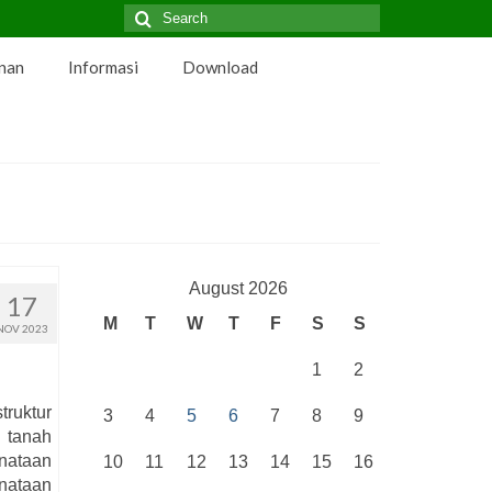
Search
for:
nan
Informasi
Download
August 2026
17
M
T
W
T
F
S
S
NOV 2023
1
2
ruktur
3
4
5
6
7
8
9
 tanah
nataan
10
11
12
13
14
15
16
enataan