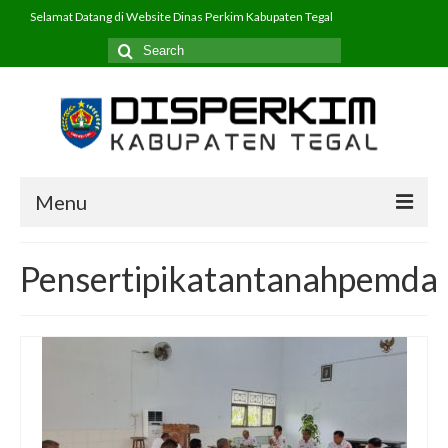
Selamat Datang di Website Dinas Perkim Kabupaten Tegal
Search
for:
Menu
Beranda
Pensertipikatantanahpemda
Profil
PPID
Program
Layanan