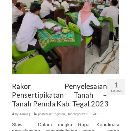
Informasi
Download
Dokumentasi
Hubungi Kami
1
Rakor Penyelesaian
FEB 2023
Pensertipikatan Tanah –
Tanah Pemda Kab. Tegal 2023
by
Admin
|
posted in:
Kegiatan
,
Uncategorized
|
1
Slawi – Dalam rangka Rapat Koordinasi