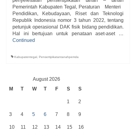
penyelesaian pensertipikatan tanah – tanah
Pemerintah Kabupaten Tegal, Peraturan Menteri
Pendidikan, Kebudayaan, Riset dan Teknologi
Republik Indonesia nomor 3 tahun 2022, tentang
petunjuk operasional DAK fisik bidang pendidikan.
Hal ini bertujuan untuk penataan aset-aset …
Continued
Kabupatentegal
,
Pensertipikatantanahpemda
August 2026
M
T
W
T
F
S
S
1
2
3
4
5
6
7
8
9
10
11
12
13
14
15
16