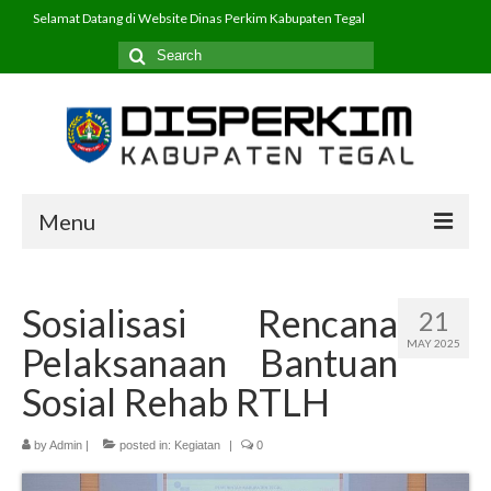
Selamat Datang di Website Dinas Perkim Kabupaten Tegal
Search
for:
Menu
Beranda
Sosialisasi Rencana
21
Profil
MAY 2025
Pelaksanaan Bantuan
PPID
Sosial Rehab RTLH
Program
by
Admin
|
posted in:
Kegiatan
|
0
Layanan