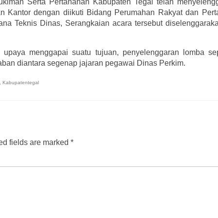
iman Serta Pertanahan Kabupaten Tegal telah menyeleng
n Kantor dengan diikuti Bidang Perumahan Rakyat dan Pert
a Teknis Dinas, Serangkaian acara tersebut diselenggarak
paya menggapai suatu tujuan, penyelenggaran lomba sepe
ban diantara segenap jajaran pegawai Dinas Perkim.
,
Kabupatentegal
d fields are marked
*