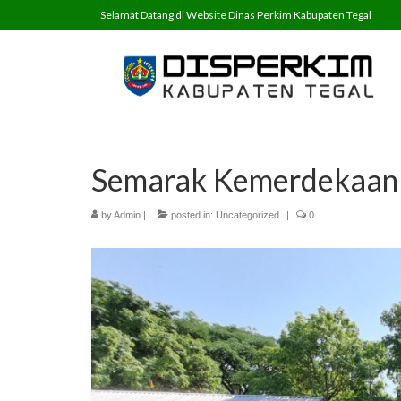
Selamat Datang di Website Dinas Perkim Kabupaten Tegal
Semarak Kemerdekaan
by
Admin
|
posted in:
Uncategorized
|
0