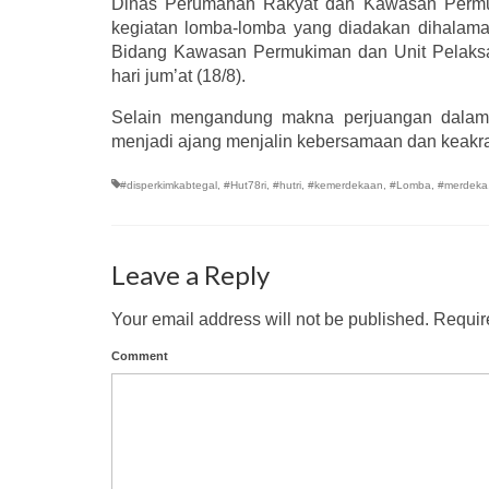
Dinas Perumahan Rakyat dan Kawasan Permuk
kegiatan lomba-lomba yang diadakan dihalama
Bidang Kawasan Permukiman dan Unit Pelaksan
hari jum’at (18/8).
Selain mengandung makna perjuangan dalam u
menjadi ajang menjalin kebersamaan dan keakra
#disperkimkabtegal
,
#Hut78ri
,
#hutri
,
#kemerdekaan
,
#Lomba
,
#merdeka
Leave a Reply
Your email address will not be published.
Require
Comment