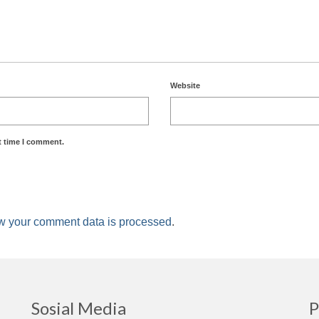
Website
t time I comment.
w your comment data is processed
.
Sosial Media
P