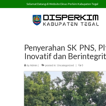
Selamat Datang di Website Dinas Perkim Kabupaten Tegal
Penyerahan SK PNS, Pl
Inovatif dan Berintegri
by
Admin
|
posted in:
Uncategorized
|
0