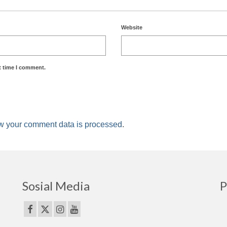
Website
t time I comment.
w your comment data is processed
.
Sosial Media
P