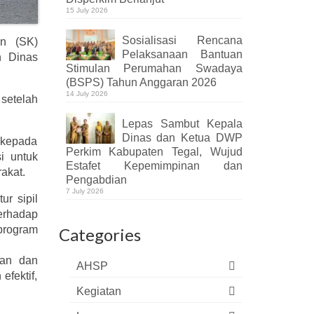
15 July 2026
Sosialisasi Rencana
n (SK)
Pelaksanaan Bantuan
n Dinas
Stimulan Perumahan Swadaya
(BSPS) Tahun Anggaran 2026
14 July 2026
setelah
Lepas Sambut Kepala
Dinas dan Ketua DWP
 kepada
Perkim Kabupaten Tegal, Wujud
i untuk
Estafet Kepemimpinan dan
akat.
Pengabdian
7 July 2026
r sipil
erhadap
 program
Categories
gan dan
AHSP
efektif,
Kegiatan