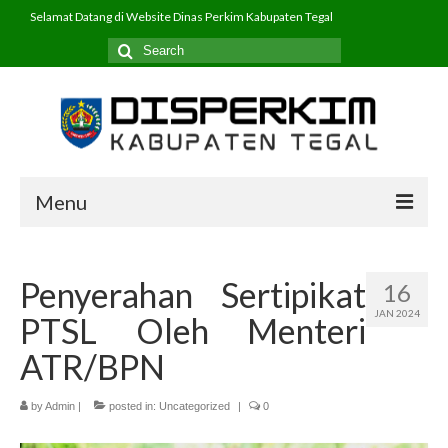
Selamat Datang di Website Dinas Perkim Kabupaten Tegal
Search
for:
Menu
Beranda
Penyerahan Sertipikat
16
Profil
JAN 2024
PTSL Oleh Menteri
PPID
ATR/BPN
Program
by
Admin
|
posted in:
Uncategorized
|
0
Layanan