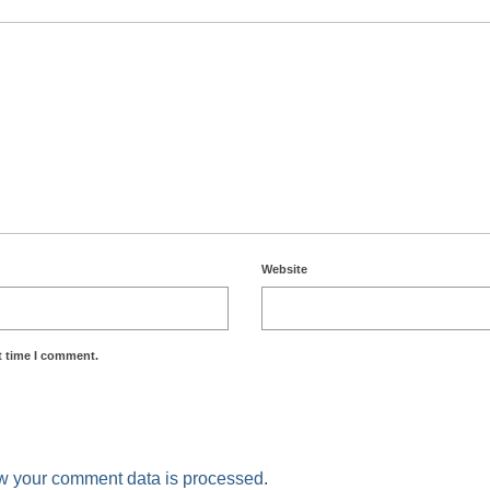
Website
t time I comment.
w your comment data is processed
.