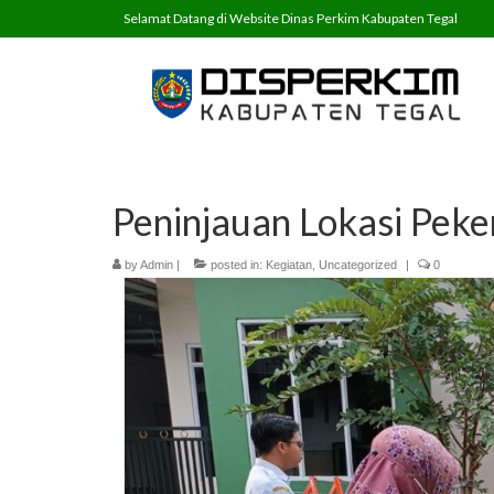
Selamat Datang di Website Dinas Perkim Kabupaten Tegal
Peninjauan Lokasi Peke
by
Admin
|
posted in:
Kegiatan
,
Uncategorized
|
0