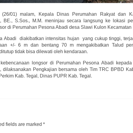
s (26/01) malam, Kepala Dinas Perumahan Rakyat dan 
 BE., S.Sos., M.M. meninjau secara langsung ke lokasi pe
gsor di Perumahan Pesona Abadi desa Slawi Kulon Kecamatan 
badi diakibatkan intensitas hujan yang cukup tinggi, terja
maan +/- 6 m dan bentang 70 m mengakibatkan Talud p
tutup tidak bisa dilewati oleh kendaraan.
 kebencanaan longsor di Perumahan Pesona Abadi kepada 
in, dilaksanakan Pengkajian bersama oleh Tim TRC BPBD Kab
 Perkim Kab. Tegal, Dinas PUPR Kab. Tegal.
d fields are marked
*