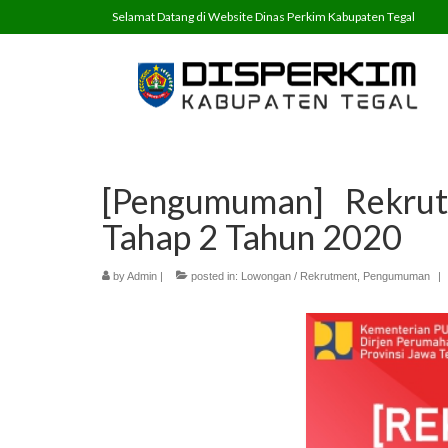
Selamat Datang di Website Dinas Perkim Kabupaten Tegal
[Pengumuman] Rekru
Tahap 2 Tahun 2020
by
Admin
|
posted in:
Lowongan / Rekrutment
,
Pengumuman
|