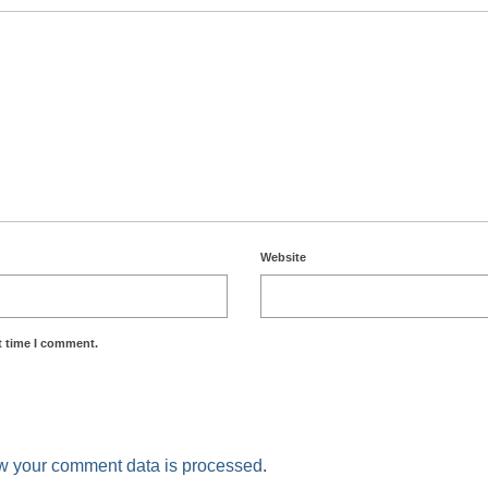
Website
t time I comment.
w your comment data is processed
.