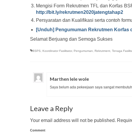
Mengisi Form Rekrutmen TFL dan Korfas BSP
http://bit.ly/rekrutmen2020jatengtahap2
Persyaratan dan Kualifikasi serta contoh formu
[Unduh] Pengumuman Rekrutmen Korfas 
Selamat Berjuang dan Semoga Sukses
BSPS
,
Koordinator Fasilitator
,
Pengumuman
,
Rekrutment
,
Tenaga Fasili
Marthen lele wole
Saya belum ada pekeejaan saya sangat membutuh
Leave a Reply
Your email address will not be published.
Require
Comment