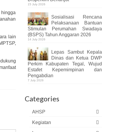
15 July 2026
h hingga
Sosialisasi Rencana
tanahan
Pelaksanaan Bantuan
Stimulan Perumahan Swadaya
(BSPS) Tahun Anggaran 2026
ara lain
14 July 2026
PMPTSP,
Lepas Sambut Kepala
Dinas dan Ketua DWP
endukung
Perkim Kabupaten Tegal, Wujud
 manfaat
Estafet Kepemimpinan dan
Pengabdian
7 July 2026
Categories
AHSP
Kegiatan