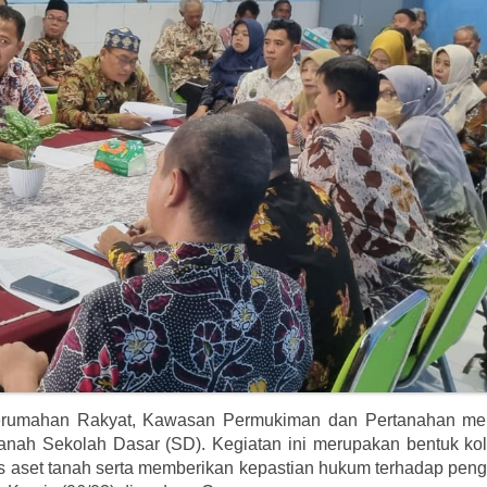
Perumahan Rakyat, Kawasan Permukiman dan Pertanahan me
n tanah Sekolah Dasar (SD). Kegiatan ini merupakan bentuk ko
as aset tanah serta memberikan kepastian hukum terhadap pen