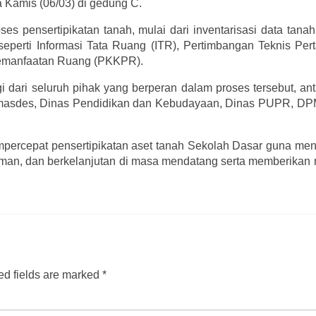
 Kamis (06/03) di gedung C.
s pensertipikatan tanah, mulai dari inventarisasi data tana
seperti Informasi Tata Ruang (ITR), Pertimbangan Teknis Per
Pemanfaatan Ruang (PKKPR).
dari seluruh pihak yang berperan dalam proses tersebut, ant
ermasdes, Dinas Pendidikan dan Kebudayaan, Dinas PUPR, D
empercepat pensertipikatan aset tanah Sekolah Dasar guna m
 aman, dan berkelanjutan di masa mendatang serta memberikan
d fields are marked
*