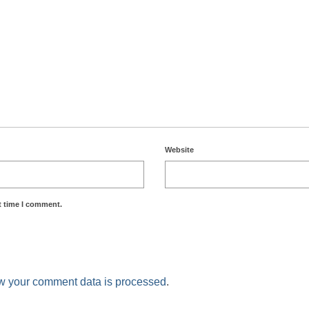
Website
t time I comment.
w your comment data is processed
.