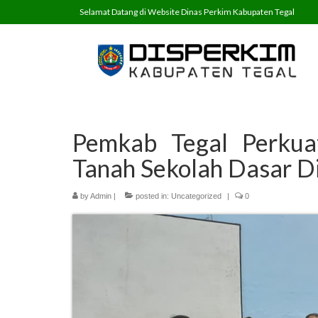
Selamat Datang di Website Dinas Perkim Kabupaten Tegal
Pemkab Tegal Perkuat 
Tanah Sekolah Dasar D
by
Admin
|
posted in:
Uncategorized
|
0