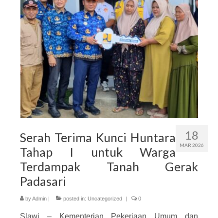
18
Serah Terima Kunci Huntara
MAR 2026
Tahap I untuk Warga
Terdampak Tanah Gerak
Padasari
by
Admin
|
posted in:
Uncategorized
|
0
Slawi – Kementerian Pekerjaan Umum dan