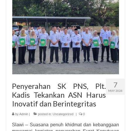
Informasi
Download
Dokumentasi
Hubungi Kami
7
Penyerahan SK PNS, Plt.
MAY 2026
Kadis Tekankan ASN Harus
Inovatif dan Berintegritas
by
Admin
|
posted in:
Uncategorized
|
0
Slawi – Suasana penuh khidmat dan kebanggaan