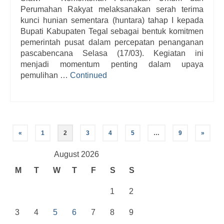
Perumahan Rakyat melaksanakan serah terima
kunci hunian sementara (huntara) tahap I kepada
Bupati Kabupaten Tegal sebagai bentuk komitmen
pemerintah pusat dalam percepatan penanganan
pascabencana Selasa (17/03). Kegiatan ini
menjadi momentum penting dalam upaya
pemulihan …
Continued
Posts
«
1
2
3
4
5
…
9
»
navigation
August 2026
M
T
W
T
F
S
S
1
2
3
4
5
6
7
8
9