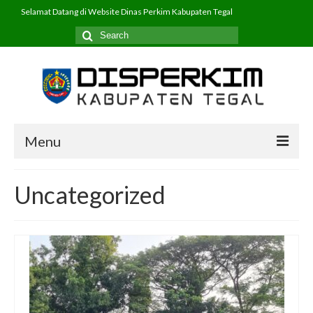
Selamat Datang di Website Dinas Perkim Kabupaten Tegal
Search
for:
Menu
Beranda
Uncategorized
Profil
PPID
Program
Layanan