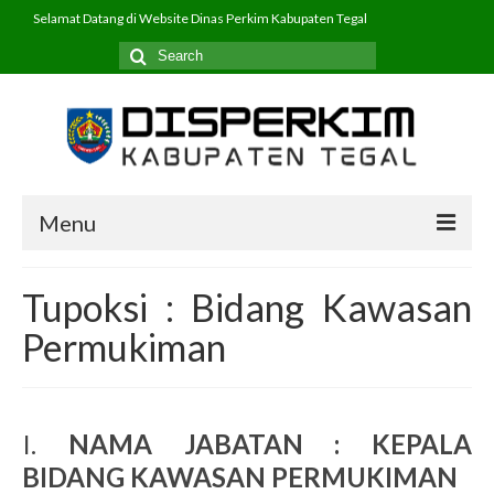
Selamat Datang di Website Dinas Perkim Kabupaten Tegal
Search
for:
Menu
Beranda
Tupoksi : Bidang Kawasan
Profil
Permukiman
PPID
Program
I.
NAMA JABATAN : KEPALA
Layanan
BIDANG KAWASAN PERMUKIMAN